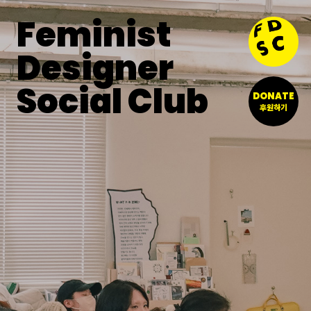
Feminist
Designer
Social Club
DONATE
후원하기