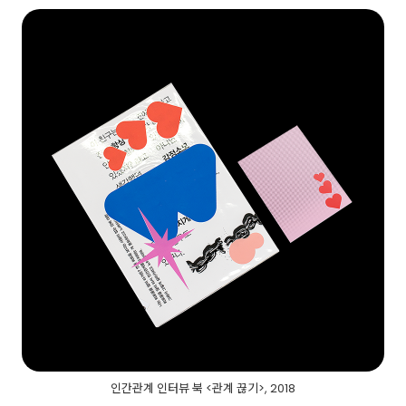
인간관계 인터뷰 북 <관계 끊기>, 2018