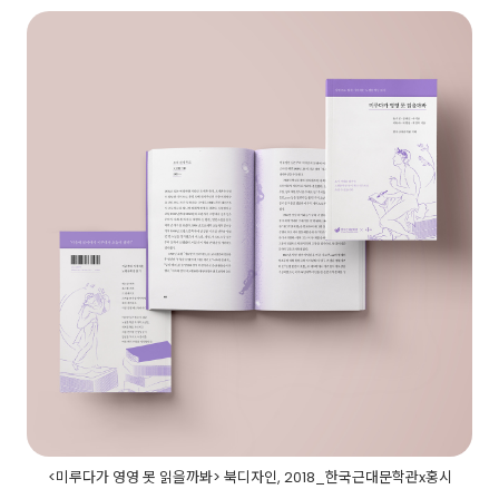
<미루다가 영영 못 읽을까봐> 북디자인, 2018_한국근대문학관x홍시