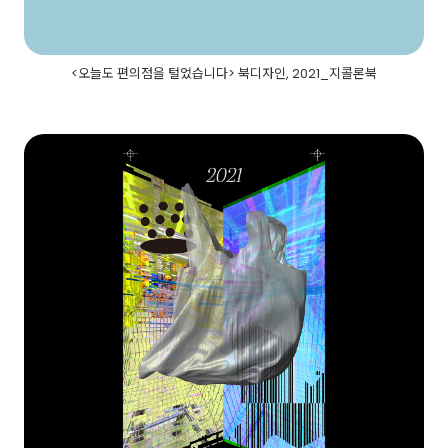
<오늘도 편의점을 털었습니다> 북디자인, 2021_지콜론북