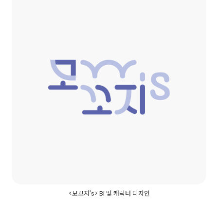
<모꼬지's> BI 및 캐릭터 디자인