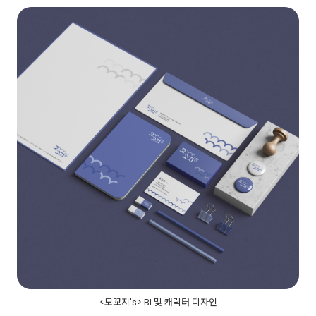
<모꼬지's> BI 및 캐릭터 디자인