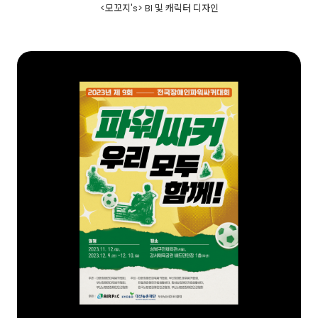
<모꼬지's> BI 및 캐릭터 디자인