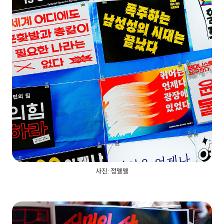
사진: 정멜멜