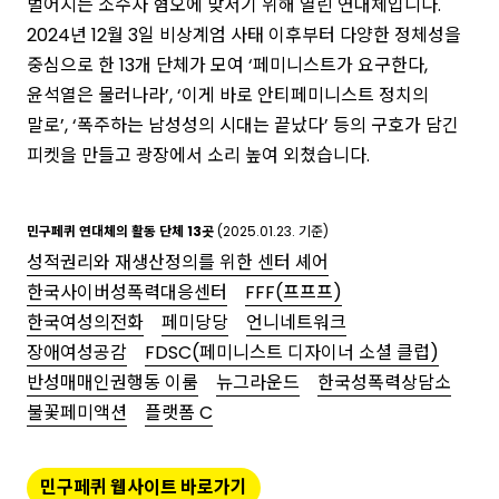
벌어지는 소수자 혐오에 맞서기 위해 열린 연대체입니다.
2024년 12월 3일 비상계엄 사태 이후부터 다양한 정체성을
중심으로 한 13개 단체가 모여 ‘페미니스트가 요구한다,
윤석열은 물러나라’, ‘이게 바로 안티페미니스트 정치의
말로’, ‘폭주하는 남성성의 시대는 끝났다’ 등의 구호가 담긴
피켓을 만들고 광장에서 소리 높여 외쳤습니다.
민구페퀴 연대체의 활동 단체 13곳
(2025.01.23. 기준)
성적권리와 재생산정의를 위한 센터 셰어
한국사이버성폭력대응센터
FFF(프프프)
한국여성의전화
페미당당
언니네트워크
장애여성공감
FDSC(페미니스트 디자이너 소셜 클럽)
반성매매인권행동 이룸
뉴그라운드
한국성폭력상담소
불꽃페미액션
플랫폼 C
민구페퀴 웹사이트 바로가기