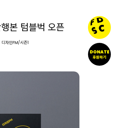
단행본 텀블벅 오픈
 디자인FM/시즌1
DONATE
후원하기