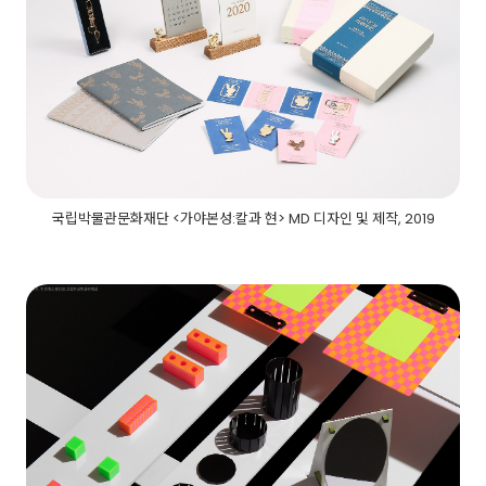
국립박물관문화재단 <가야본성:칼과 현> MD 디자인 및 제작, 2019