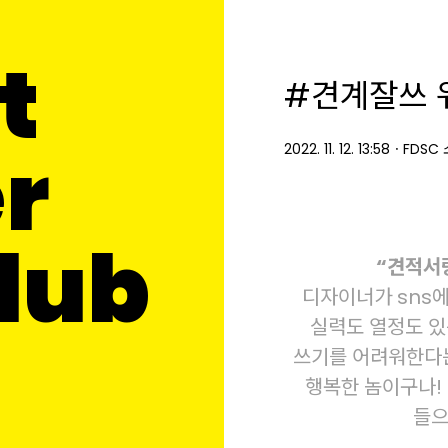
t
#견계잘쓰 
r
2022. 11. 12. 13:58
ㆍ
FDSC
Club
“견적서랑
디자이너가 sns에
실력도 열정도 있
쓰기를 어려워한다는 
행복한 놈이구나! 
들으