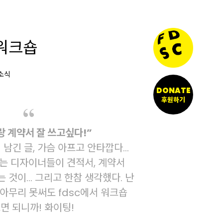
워크숍
 소식
DONATE
후원하기
 계약서 잘 쓰고싶다!”
 남긴 글, 가슴 아프고 안타깝다…
는 디자이너들이 견적서, 계약서
것이... 그리고 한참 생각했다. 난
아무리 못써도 fdsc에서 워크숍
면 되니까! 화이팅!